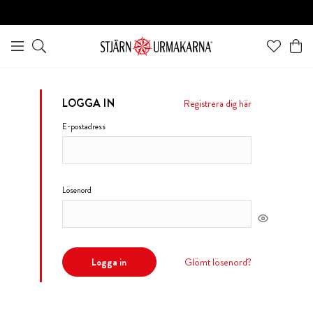
LOGGA IN
Registrera dig här
E-postadress
Lösenord
Logga in
Glömt lösenord?